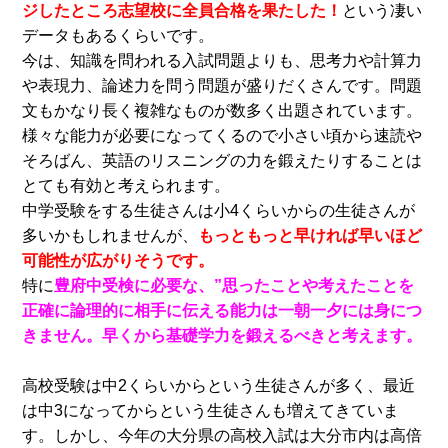
ジしたところ志望校に全員合格を果たした！
という凄い
データもあるくらいです。
今は、知識を問われる入試問題よりも、思考力や計算力
や表現力、論述力を問う問題が盛りだくさんです。問題
文もかなり長く複雑なものが数多く出題されています。
様々な能力が必要になってくるので小さい頃から速読や
そろばん、英語のリスニングの力を鍛えたりすることは
とても有効と考えられます。
中学受験をする生徒さんは小4くらいからの生徒さんが
多いかもしれませんが、
もっともっと早ければ早いほど
可能性が広がりそうです。
特に
豊府中受検に必要な、”思ったことや考えたことを
正確に論理的に相手に伝える能力は一朝一夕には身につ
きません。早くから基礎学力を鍛えるべきと考えます。
高校受験は中2くらいからという生徒さんが多く、最近
は中3になってからという生徒さんも増えてきていま
す。しかし、今年の大分県の高校入試は大分市内は高倍