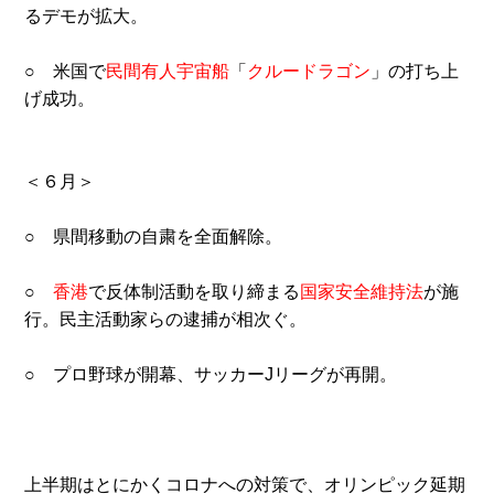
るデモが拡大。
○ 米国で
民間有人宇宙船
「
クルードラゴン
」の打ち上
げ成功。
＜６月＞
○ 県間移動の自粛を全面解除。
○
香港
で反体制活動を取り締まる
国家安全維持法
が施
行。民主活動家らの逮捕が相次ぐ。
○ プロ野球が開幕、サッカーJリーグが再開。
上半期はとにかくコロナへの対策で、オリンピック延期