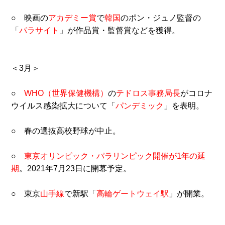
○ 映画の
アカデミー賞
で
韓国
のポン・ジュノ監督の
「
パラサイト
」が作品賞・監督賞などを獲得。
＜3月＞
○
WHO（世界保健機構）
の
テドロス事務局長
がコロナ
ウイルス感染拡大について「
パンデミック
」を表明。
○ 春の選抜高校野球が中止。
○
東京オリンピック・パラリンピック開催が1年の延
期
。2021年7月23日に開幕予定。
○ 東京
山手線
で新駅「
高輪ゲートウェイ駅
」が開業。