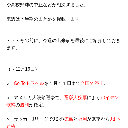
や高校野球の中止などが相次ぎました。
来週は下半期のまとめを掲載します。
・・・その前に、今週の出来事を最後にご紹介しておき
ます。
（～12月19日）
○
Go Toトラベル
を１月１１日まで
全国で停止
。
○ アメリカ大統領選挙で、
選挙人投票
により
バイデン
候補
の
勝利
が確定。
○ サッカーJリーグでJ２の
徳島
と
福岡
が来季から
J１へ
昇格
。