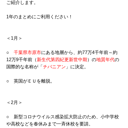
ご紹介します。
1年のまとめにご利用ください！
＜1月＞
○
千葉県市原市
にある地層から、約77万4千年前～約
12万9千年前（
新生代第四紀更新世中期
）の
地質年代
の
国際的な名称が「
チバニアン
」に決定。
○ 英国がＥＵを離脱。
＜2月＞
○ 新型コロナウイルス感染拡大防止のため、小中学校
や高校などを春休みまで一斉休校を要請。