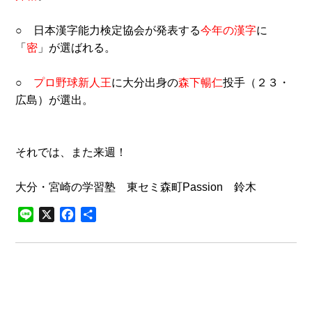
○ 日本漢字能力検定協会が発表する
今年の漢字
に
「
密
」が選ばれる。
○
プロ野球新人王
に大分出身の
森下暢仁
投手（２３・
広島）が選出。
それでは、また来週！
大分・宮崎の学習塾 東セミ森町Passion 鈴木
Line
X
Facebook
共
有