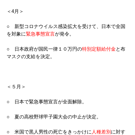
＜4月＞
○ 新型コロナウイルス感染拡大を受けて、日本で全国
を対象に
緊急事態宣言
が発令。
○ 日本政府が国民一律１０万円の
特別定額給付金
と布
マスクの支給を決定。
＜５月＞
○ 日本で緊急事態宣言が全面解除。
○ 夏の高校野球甲子園大会の中止が決定。
○ 米国で黒人男性の死亡をきっかけに
人種差別
に対す