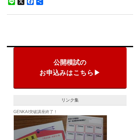
Line
X
Facebook
共
有
公開模試の
お申込みはこちら▶
リンク集
GENKAI突破講座終了！