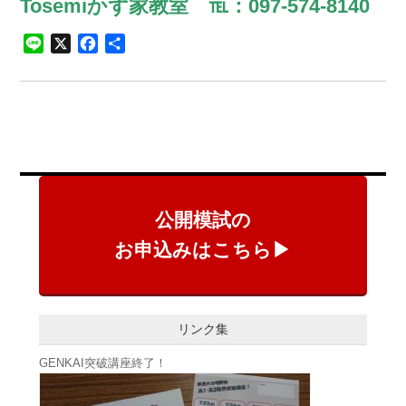
Tosemiかず家教室 ℡：097-574-8140
Line
X
Facebook
共
有
公開模試の
お申込みはこちら▶
リンク集
GENKAI突破講座終了！