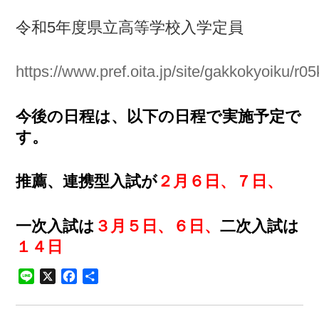
令和5年度県立高等学校入学定員
https://www.pref.oita.jp/site/gakkokyoiku/r0
今後の日程は、以下の日程で実施予定で
す。
推薦、連携型入試が
２月６日、７日、
一次入試は
３月５日、６日、
二次入試は
１４日
Line
X
Facebook
共
有